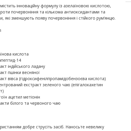
містить інноваційну формулу із азелаїновою кислотою,
роти почервоніння та кількома антиоксидантами та
и, які зменшують появу почервоніння і стійкого рум’янцю.
л
аїнова кислота
апептид-14
акт індійського ладану
акт пшінки весняної
акт вівса (гідроксифенілпропамідобензоєва кислота)
нтрований екстракт зеленого чаю (епігалокахетин
т)
оїн ацетил метіонін
акти білого та червоного чаю
ристанням добре струсіть засіб. Наносьте невелику