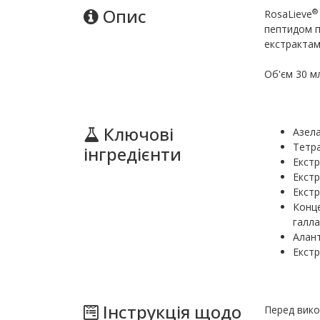
Опис
®
RosaLieve
пептидом п
екстрактам
Об'єм 30 м
Ключові
Азел
Тетр
інгредієнти
Екстр
Екстр
Екстр
Конце
галла
Алант
Екстр
Інструкція щодо
Перед вико