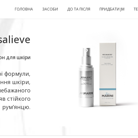
ГОЛОВНА
ЗАСОБИ
ДО ТА ПІСЛЯ
ПРИДБАТИ JM
Т
salieve
он для шкіри
ї формули,
ння шкіри,
небажаного
в стійкого
рум’янцю.