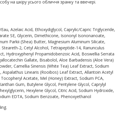
асобу на шкіру усього обличчя зранку та ввечері.
au, Azelaic Acid, Ethoxydiglycol, Caprylic/Capric Triglyceride,
earate SE, Glycerin, Dimethicone, Isononyl Isononanoate,
um Parkii (Shea) Butter, Magnesium Aluminum Silicate,
, Steareth-2, Cetyl Alcohol, Tetrapeptide-14, Ranunculus
ract, Hydroxyphenyl Propamidobenzoic Acid, Boswellia Serrata
gallocatechin Gallate, Bisabolol, Aloe Barbadensis (Aloe Vera)
Powder, Camellia Sinensis (White Tea) Leaf Extract, Sodium
 Aspalathus Linearis (Rooibos) Leaf Extract, Allantoin Acetyl
 Tocopheryl Acetate, Mel (Honey) Extract, Sodium PCA,
Xanthan Gum, Butylene Glycol, Pentylene Glycol, Caprylyl
lhexylglycerin, Hexylene Glycol, Citric Acid, Sodium Hydroxide,
sodium EDTA, Sodium Benzoate, Phenoxyethanol
ing.