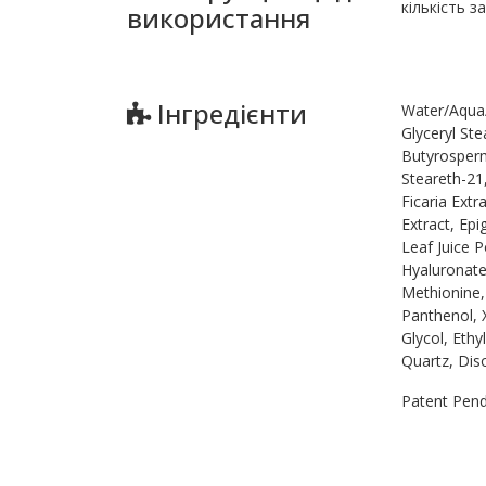
кількість з
використання
Інгредієнти
Water/Aqua/E
Glyceryl St
Butyrosperm
Steareth-21
Ficaria Ext
Extract, Epi
Leaf Juice 
Hyaluronate,
Methionine,
Panthenol, 
Glycol, Ethy
Quartz, Di
Patent Pend