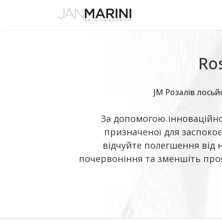
Ro
JM Розалів лосьй
За допомогою інноваційно
призначеної для заспокоє
відчуйте полегшення від 
почервоніння та зменшіть проя